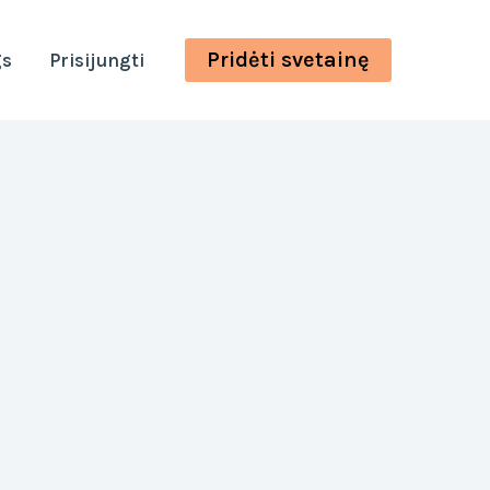
Pridėti svetainę
gs
Prisijungti