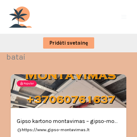
Skip
to
content
Pridėti svetainę
batai
Popular
Gipso kartono montavimas – gipso-montavimas.lt
https://www.gipso-montavimas.lt