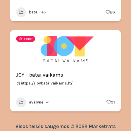
batai
+5
26
Popular
JOY – batai vaikams
https://joybataivaikams.lt/
avalynė
+1
91
Visos teisės saugomos © 2022 Marketrats