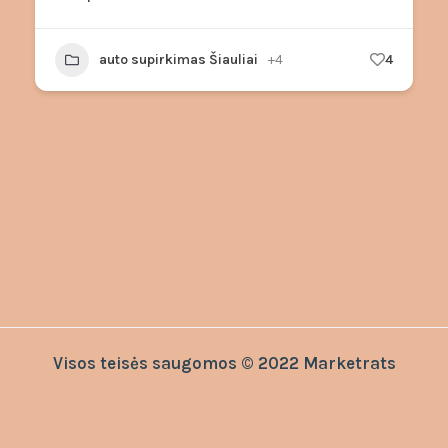
auto supirkimas Šiauliai
+4
4
Visos teisės saugomos © 2022 Marketrats