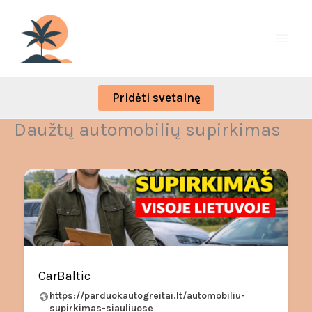
Skip
to
content
Pridėti svetainę
Daužtų automobilių supirkimas
CarBaltic
https://parduokautogreitai.lt/automobiliu-
supirkimas-siauliuose