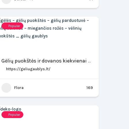
Popular
Gėlių puokštės ir dovanos kiekvienai progai – Gėlių gaublys
https://geliugaublys.lt/
Flora
169
Popular