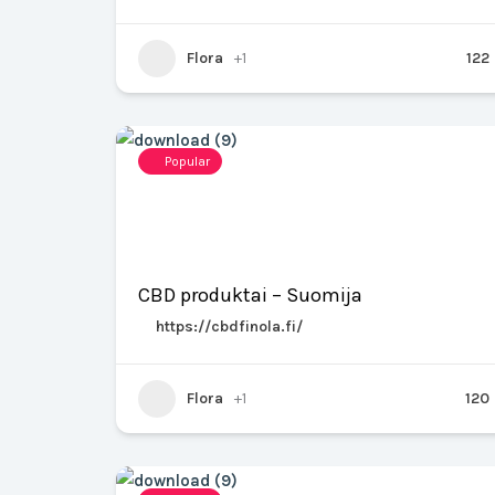
Flora
+1
122
Popular
CBD produktai – Suomija
https://cbdfinola.fi/
Flora
+1
120