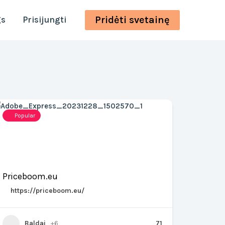
Pridėti svetainę
gs
Prisijungti
Popular
Priceboom.eu
https://priceboom.eu/
Baldai
+6
71