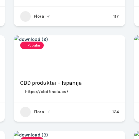
Flora
+1
117
Popular
CBD produktai – Ispanija
https://cbdfinola.es/
Flora
+1
124