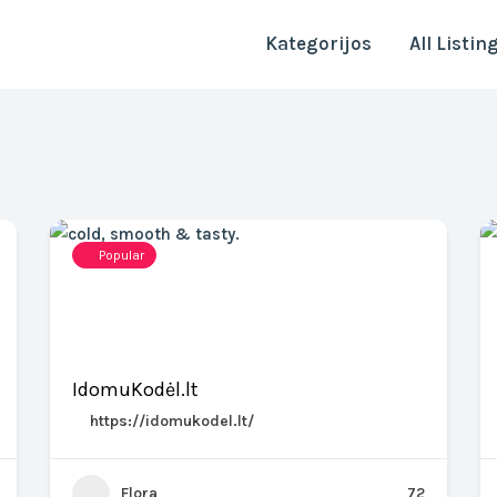
Kategorijos
All Listin
Popular
IdomuKodėl.lt
https://idomukodel.lt/
Flora
72