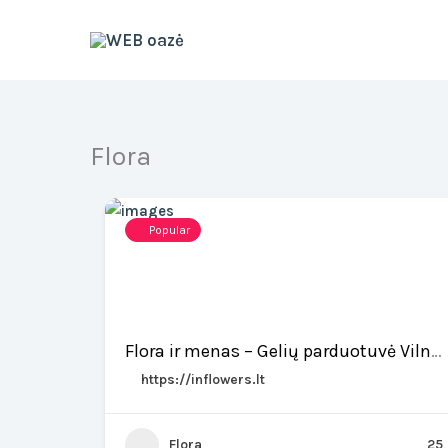
Skip
to
content
Flora
Popular
Flora ir menas – Gelių parduotuvė Vilniuje
https://inflowers.lt
Flora
25