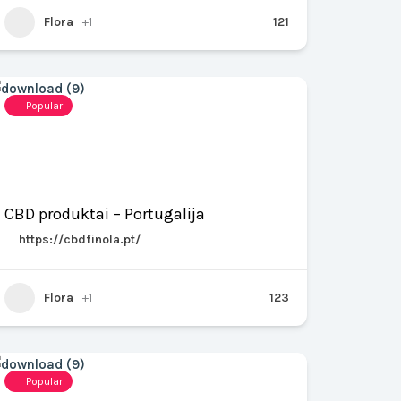
Flora
+1
121
Popular
CBD produktai – Portugalija
https://cbdfinola.pt/
Flora
+1
123
Popular