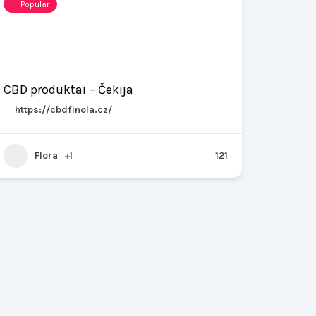
Popular
CBD produktai – Čekija
https://cbdfinola.cz/
Flora
+1
121