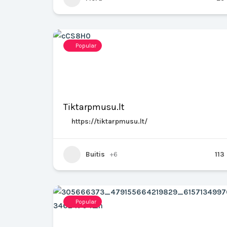
Popular
Tiktarpmusu.lt
https://tiktarpmusu.lt/
Buitis
+6
113
Popular