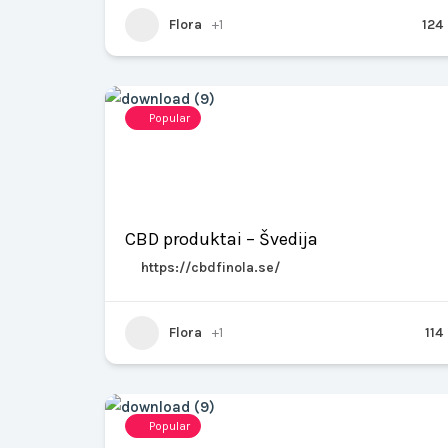
Flora
+1
124
Popular
CBD produktai – Švedija
https://cbdfinola.se/
Flora
+1
114
Popular