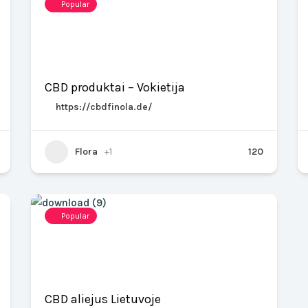
Popular
CBD produktai – Vokietija
https://cbdfinola.de/
Flora
+1
120
Popular
CBD aliejus Lietuvoje