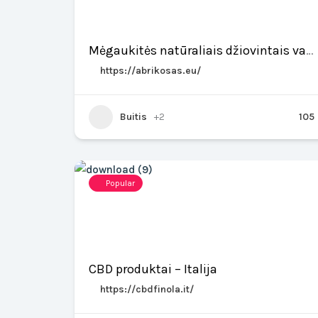
Mėgaukitės natūraliais džiovintais vaisiais be pridėtinio cukraus
https://abrikosas.eu/
Buitis
+2
105
Popular
CBD produktai – Italija
https://cbdfinola.it/