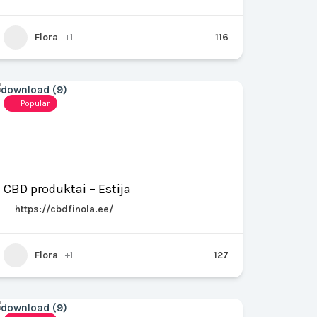
Flora
+1
116
Popular
CBD produktai – Estija
https://cbdfinola.ee/
Flora
+1
127