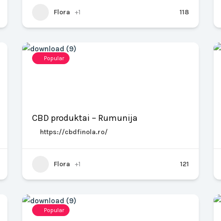
Flora
+1
118
Popular
CBD produktai – Rumunija
https://cbdfinola.ro/
Flora
+1
121
Popular