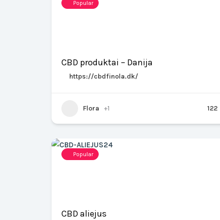
Popular
CBD produktai – Danija
https://cbdfinola.dk/
Flora
+1
122
Popular
CBD aliejus