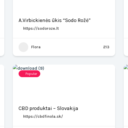
A.Virbickienės ūkis “Sodo Rožė”
https://sodoroze.lt
Flora
213
Popular
CBD produktai – Slovakija
https://cbdfinola.sk/