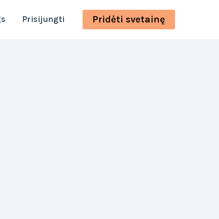
Pridėti svetainę
gs
Prisijungti