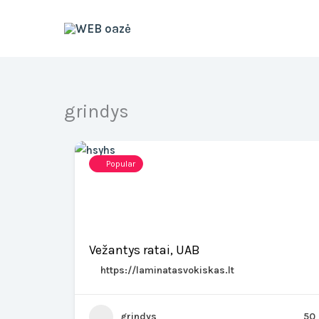
Skip
to
content
grindys
Popular
Vežantys ratai, UAB
https://laminatasvokiskas.lt
grindys
50