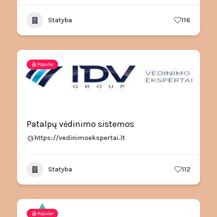
Statyba
116
Popular
Patalpų vėdinimo sistemos
https://vedinimoekspertai.lt
Statyba
112
Popular