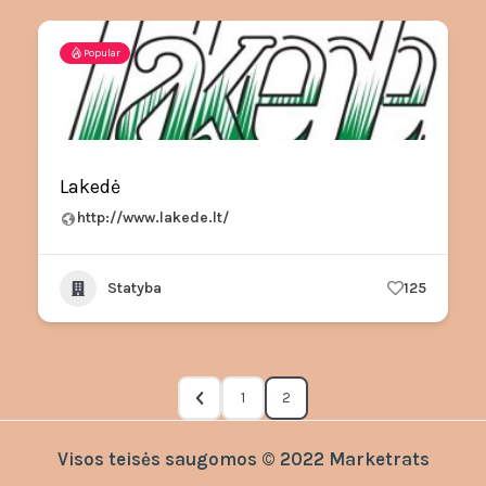
Popular
Lakedė
http://www.lakede.lt/
Statyba
125
1
2
Visos teisės saugomos © 2022 Marketrats