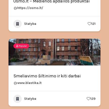
Osmo.lt – Medienos apdailos produktai
https://osmo.lt/
Statyba
121
Popular
Smeliavimo šiltinimo ir kiti darbai
www.blastika.lt
Statyba
129