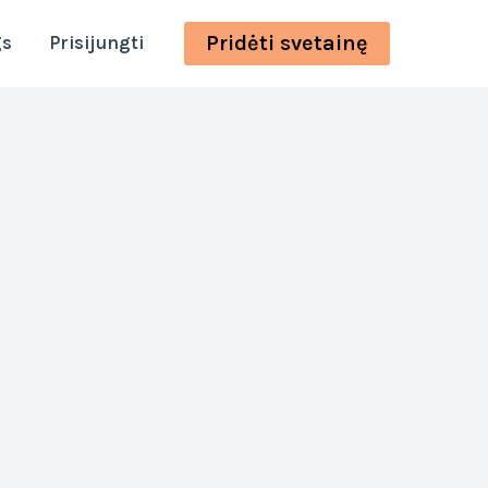
Pridėti svetainę
gs
Prisijungti