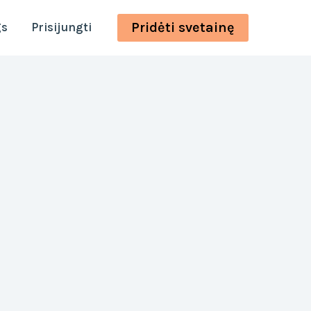
Pridėti svetainę
gs
Prisijungti