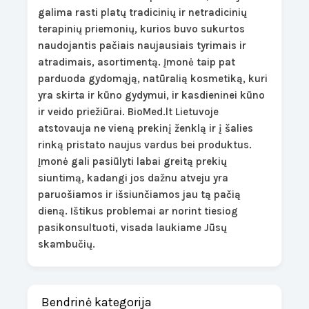
galima rasti platų tradicinių ir netradicinių
terapinių priemonių, kurios buvo sukurtos
naudojantis pačiais naujausiais tyrimais ir
atradimais, asortimentą. Įmonė taip pat
parduoda gydomąją, natūralią kosmetiką, kuri
yra skirta ir kūno gydymui, ir kasdieninei kūno
ir veido priežiūrai. BioMed.lt Lietuvoje
atstovauja ne vieną prekinį ženklą ir į šalies
rinką pristato naujus vardus bei produktus.
Įmonė gali pasiūlyti labai greitą prekių
siuntimą, kadangi jos dažnu atveju yra
paruošiamos ir išsiunčiamos jau tą pačią
dieną. Ištikus problemai ar norint tiesiog
pasikonsultuoti, visada laukiame Jūsų
skambučių.
Bendrinė kategorija