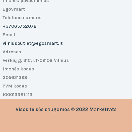
Įmonės pavadinimas
EgoSmart
Telefono numeris
+37065752072
Email
vilniusoutlet@egosmart.lt
Adresas
Verkių g. 31C, LT-09108 Vilnius
Įmonės kodas
305621398
PVM kodas
100013381413
Visos teisės saugomos © 2022 Marketrats