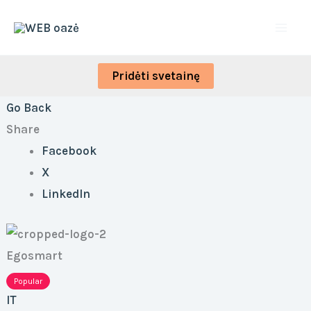
Skip
to
content
Pridėti svetainę
Go Back
Share
Facebook
X
LinkedIn
Egosmart
Popular
IT