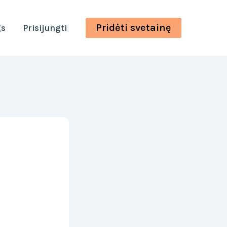
Pridėti svetainę
gs
Prisijungti