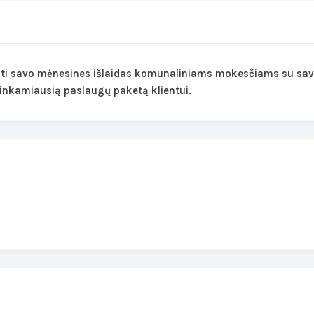
oti savo mėnesines išlaidas komunaliniams mokesčiams su savo
tinkamiausią paslaugų paketą klientui.