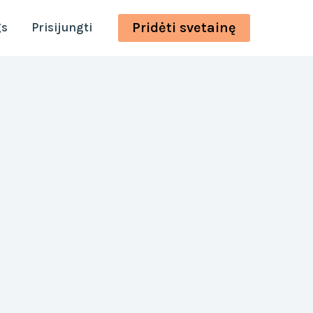
Pridėti svetainę
gs
Prisijungti