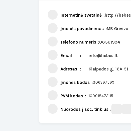
Internetinė svetainė
http://hebes
Įmonės pavadinimas
MB Griviva
Telefono numeris
063619941
Email
info@hebes.lt
Adresas
Klaipėdos g. 16A-51
Įmonės kodas
306997599
PVM kodas
100018472115
Nuorodos į soc. tinklus