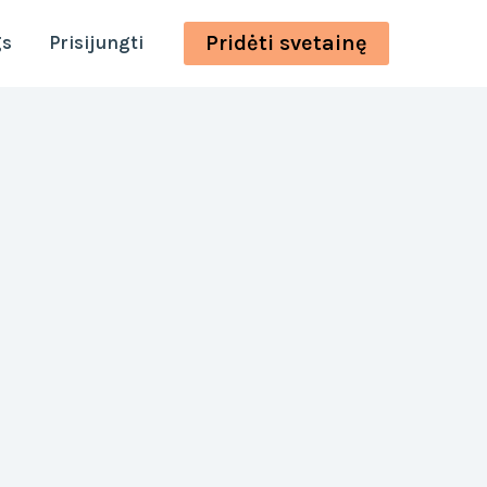
Pridėti svetainę
gs
Prisijungti