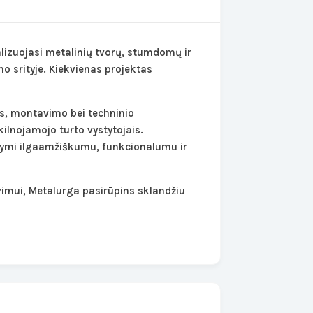
lizuojasi metalinių tvorų, stumdomų ir
 srityje. Kiekvienas projektas
s, montavimo bei techninio
kilnojamojo turto vystytojais.
žymi ilgaamžiškumu, funkcionalumu ir
vimui,
Metalurga
pasirūpins sklandžiu