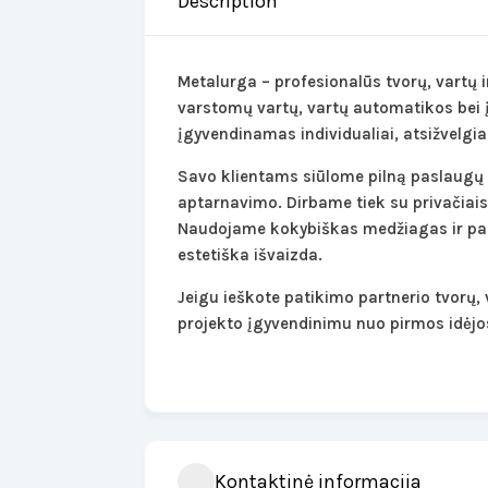
Description
Metalurga – profesionalūs tvorų, vartų i
varstomų vartų, vartų automatikos bei 
įgyvendinamas individualiai, atsižvelgian
Savo klientams siūlome pilną paslaugų 
aptarnavimo. Dirbame tiek su privačiais 
Naudojame kokybiškas medžiagas ir pat
estetiška išvaizda.
Jeigu ieškote patikimo partnerio tvorų,
projekto įgyvendinimu nuo pirmos idėjos 
Kontaktinė informacija