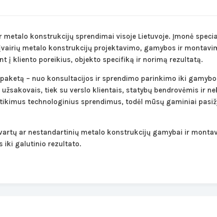
r metalo konstrukcijų sprendimai visoje Lietuvoje.
Įmonė specia
įvairių metalo konstrukcijų projektavimo, gamybos ir montavimo
t į kliento poreikius, objekto specifiką ir norimą rezultatą.
paketą – nuo konsultacijos ir sprendimo parinkimo iki gamybo
užsakovais, tiek su verslo klientais, statybų bendrovėmis ir ne
ikimus technologinius sprendimus, todėl mūsų gaminiai pasi
 vartų ar nestandartinių metalo konstrukcijų gamybai ir monta
iki galutinio rezultato.