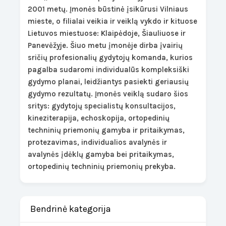
2001 metų. Įmonės būstinė įsikūrusi Vilniaus
mieste, o filialai veikia ir veiklą vykdo ir kituose
Lietuvos miestuose: Klaipėdoje, Šiauliuose ir
Panevėžyje. Šiuo metu įmonėje dirba įvairių
sričių profesionalių gydytojų komanda, kurios
pagalba sudaromi individualūs kompleksiški
gydymo planai, leidžiantys pasiekti geriausių
gydymo rezultatų. Įmonės veiklą sudaro šios
sritys: gydytojų specialistų konsultacijos,
kineziterapija, echoskopija, ortopedinių
techninių priemonių gamyba ir pritaikymas,
protezavimas, individualios avalynės ir
avalynės įdėklų gamyba bei pritaikymas,
ortopedinių techninių priemonių prekyba.
Bendrinė kategorija