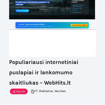
Populiariausi internetiniai
puslapiai ir lankomumo
skaitliukas – WebHits.lt
IT
,
Reklama
,
Verslas
Popular