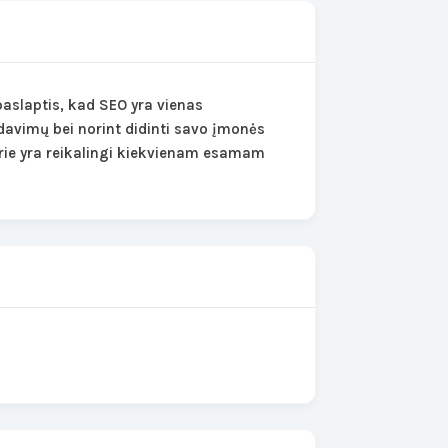
paslaptis, kad SEO yra vienas
davimų bei norint didinti savo įmonės
rie yra reikalingi kiekvienam esamam