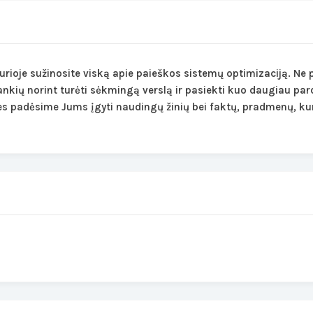
urioje sužinosite viską apie paieškos sistemų optimizaciją. Ne 
nkių norint turėti sėkmingą verslą ir pasiekti kuo daugiau par
es padėsime Jums įgyti naudingų žinių bei faktų, pradmenų, ku