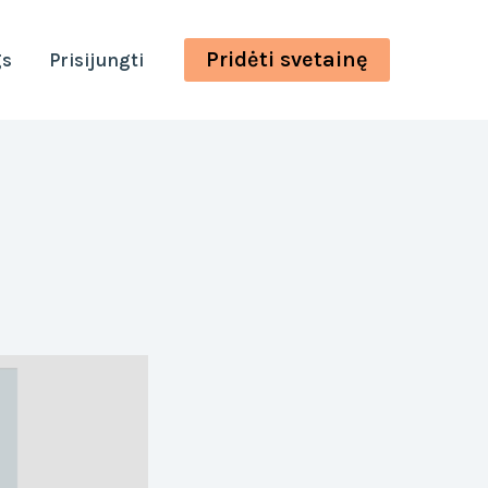
Pridėti svetainę
gs
Prisijungti