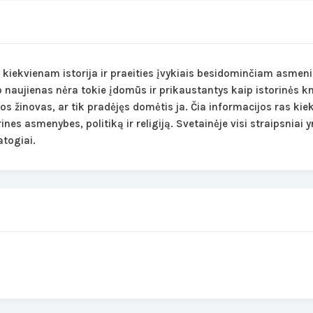
ė kiekvienam istorija ir praeities įvykiais besidominčiam asmeniu
o naujienas nėra tokie įdomūs ir prikaustantys kaip istorinės kn
jos žinovas, ar tik pradėjęs domėtis ja. Čia informacijos ras kie
ines asmenybes, politiką ir religiją. Svetainėje visi straipsniai 
atogiai.