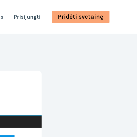
Pridėti svetainę
gs
Prisijungti