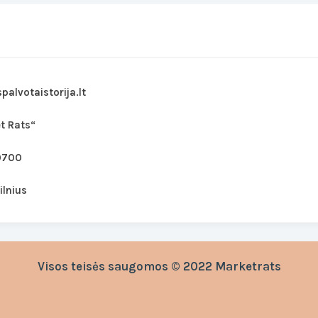
palvotaistorija.lt
t Rats“
0700
ilnius
Visos teisės saugomos © 2022 Marketrats