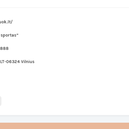
uok.lt/
 sportas“
7888
, LT-06324 Vilnius