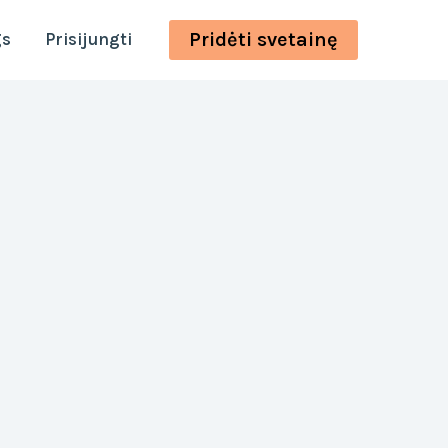
Pridėti svetainę
gs
Prisijungti