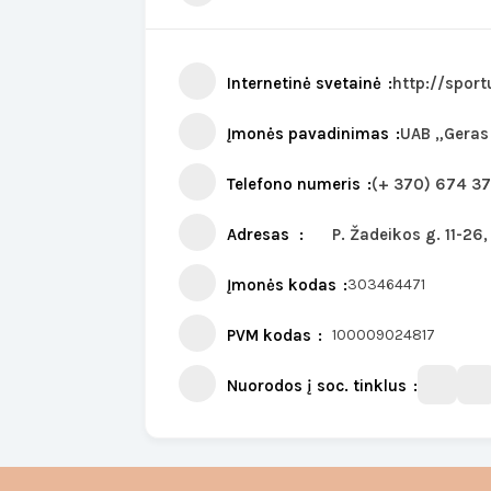
Internetinė svetainė
http://sport
Įmonės pavadinimas
UAB „Geras
Telefono numeris
(+ 370) 674 3
Adresas
P. Žadeikos g. 11-26
Įmonės kodas
303464471
PVM kodas
100009024817
Nuorodos į soc. tinklus