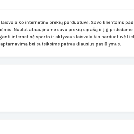
laisvalaiko internetinė prekių parduotuvė. Savo klientams pade
mis. Nuolat atnaujiname savo prekių sąrašą ir į jį pridedame 
ganti internetinė sporto ir aktyvaus laisvalaikio parduotuvė Liet
ą aptarnavimą bei suteiksime patraukliausius pasiūlymus.