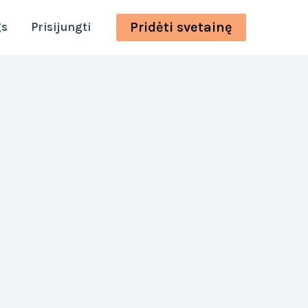
Pridėti svetainę
gs
Prisijungti