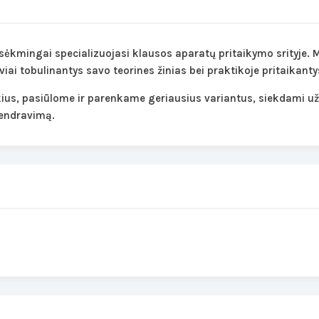
sėkmingai specializuojasi klausos aparatų pritaikymo srityje.
viai tobulinantys savo teorines žinias bei praktikoje pritaikan
ikius, pasiūlome ir parenkame geriausius variantus, siekdami už
 bendravimą.