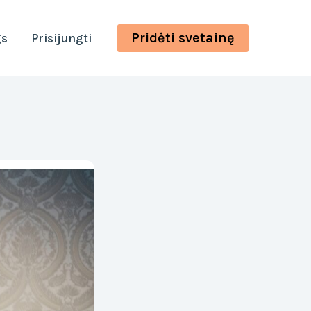
Pridėti svetainę
gs
Prisijungti