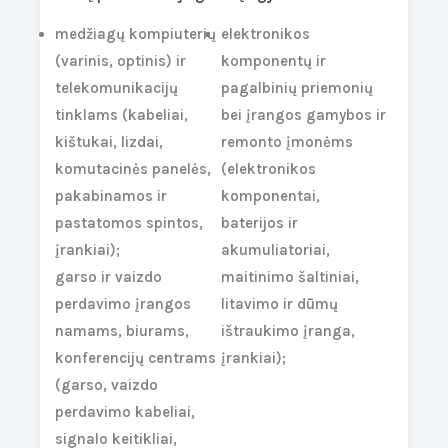
medžiagų kompiuterių
elektronikos
(varinis, optinis) ir
komponentų ir
telekomunikacijų
pagalbinių priemonių
tinklams (kabeliai,
bei įrangos gamybos ir
kištukai, lizdai,
remonto įmonėms
komutacinės panelės,
(elektronikos
pakabinamos ir
komponentai,
pastatomos spintos,
baterijos ir
įrankiai);
akumuliatoriai,
garso ir vaizdo
maitinimo šaltiniai,
perdavimo įrangos
litavimo ir dūmų
namams, biurams,
ištraukimo įranga,
konferencijų centrams
įrankiai);
(garso, vaizdo
perdavimo kabeliai,
signalo keitikliai,