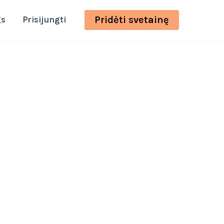
Pridėti svetainę
gs
Prisijungti