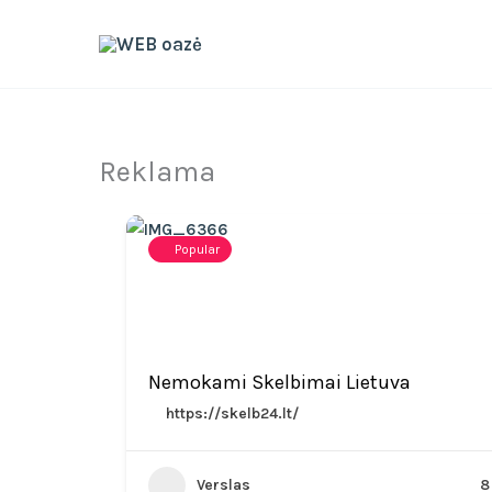
Skip
to
content
Reklama
Popular
Nemokami Skelbimai Lietuva
https://skelb24.lt/
Verslas
8