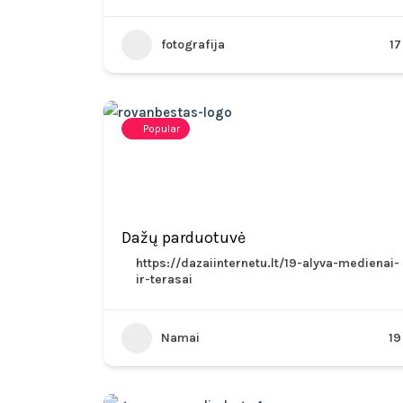
fotografija
17
Popular
Dažų parduotuvė
https://dazaiinternetu.lt/19-alyva-medienai-
ir-terasai
Namai
19