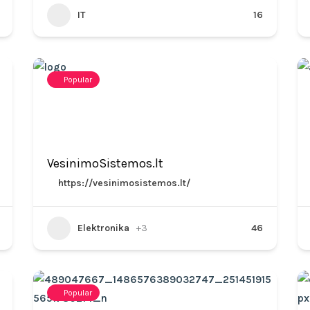
IT
16
Popular
VesinimoSistemos.lt
https://vesinimosistemos.lt/
Elektronika
+3
46
Popular