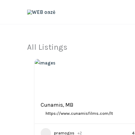
Skip
to
content
All Listings
Cunamis, MB
https://www.cunamisfilms.com/lt
pramogos
+2
4