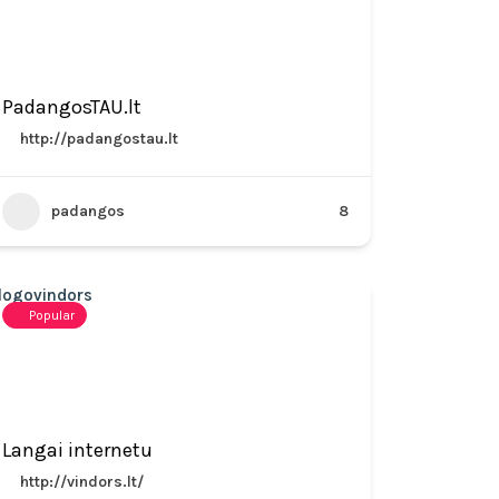
PadangosTAU.lt
http://padangostau.lt
padangos
8
Popular
Langai internetu
http://vindors.lt/