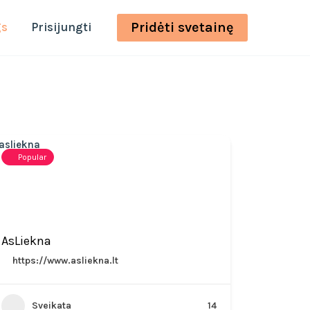
Pridėti svetainę
gs
Prisijungti
Popular
AsLiekna
https://www.asliekna.lt
Sveikata
14