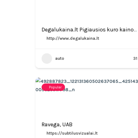
Degalukaina.lt Pigiausios kuro kainos lietuvoje
http://www.degalukaina.lt
auto
31
Popular
Ravega, UAB
https://subtilusvizualai.lt