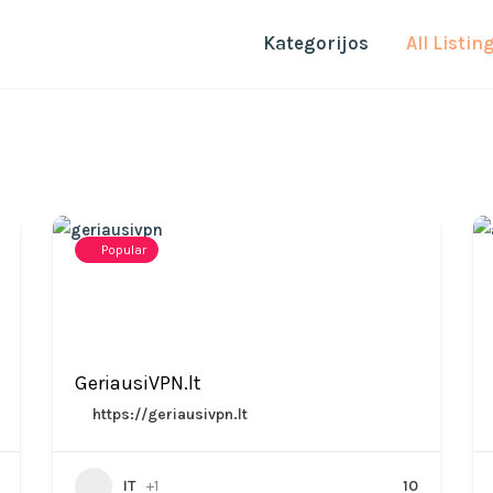
Kategorijos
All Listin
Popular
GeriausiVPN.lt
https://geriausivpn.lt
IT
+1
10