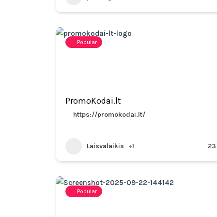
Popular
PromoKodai.lt
https://promokodai.lt/
Laisvalaikis
+1
23
Popular