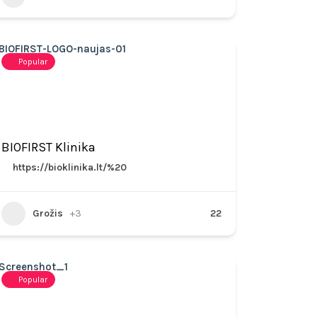
Popular
BIOFIRST Klinika
https://bioklinika.lt/%20
Grožis
+3
22
Popular