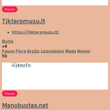
Popular
Tiktarpmusu.lt
https://tiktarpmusu.lt/
Buitis
+6
Fauna
Flora
Grožis
Laisvalaikis
Mada
Namai
113
Popular
Manobustas.net