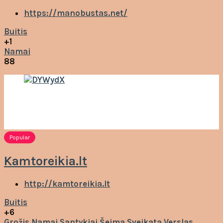
https://manobustas.net/
Buitis
+1
Namai
88
Popular
Kamtoreikia.lt
http://kamtoreikia.lt
Buitis
+6
Grožis
Namai
Santykiai
Šeima
Sveikata
Verslas