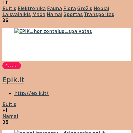
+11
Buitis
Elektronika
Fauna
Flora
Grožis
Hobiai
Laisvalaikis
Mada
Namai
Sportas
Transportas
96
Popular
Epik.lt
http://epik.lt/
Buitis
+1
Namai
98