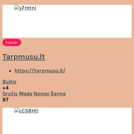
Popular
Tarpmusu.lt
https://tarpmusu.lt/
Buitis
+4
Grožis
Mada
Namai
Šeima
87