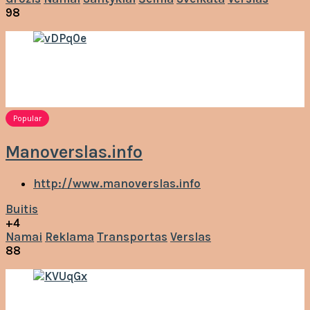
98
Popular
Manoverslas.info
http://www.manoverslas.info
Buitis
+4
Namai
Reklama
Transportas
Verslas
88