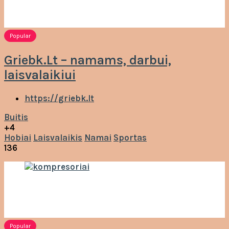
Popular
Griebk.Lt – namams, darbui,
laisvalaikiui
https://griebk.lt
Buitis
+4
Hobiai
Laisvalaikis
Namai
Sportas
136
Popular