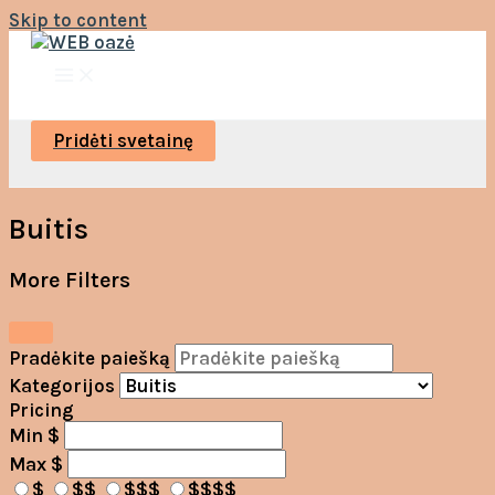
Skip to content
Pridėti svetainę
Buitis
More Filters
Pradėkite paiešką
Kategorijos
Pricing
Min
$
Max
$
$
$$
$$$
$$$$