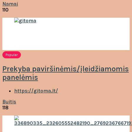
Namai
110
Popular
Prekyba paviršinėmis/įleidžiamomis
panelėmis
https://gitoma.lt/
Buitis
118