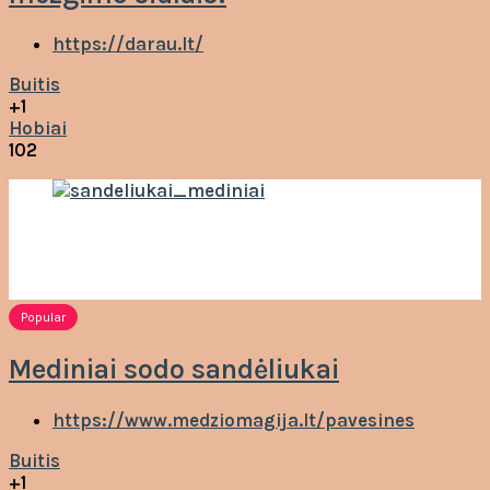
https://darau.lt/
Buitis
+1
Hobiai
102
Popular
Mediniai sodo sandėliukai
https://www.medziomagija.lt/pavesines
Buitis
+1