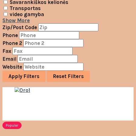
Savarankiškos kelionės
Transportas
video gamyba
Show More
Zip/Post Code
Phone
Phone 2
Fax
Email
Website
Apply Filters
Reset Filters
Popular