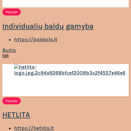
Popular
Individualių baldų gamyba
https://baldaila.lt
Buitis
131
Popular
HETLITA
https://hetlita.lt