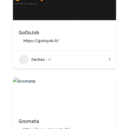
GoDoJob
https://godojob.lt/
Darbas
+1
1
Grometa