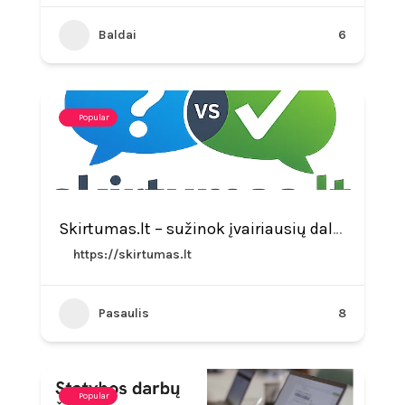
Baldai
6
Popular
Skirtumas.lt – sužinok įvairiausių dalykų skirtumus
https://skirtumas.lt
Pasaulis
8
Popular