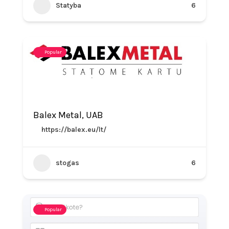
Statyba
6
Popular
Balex Metal, UAB
https://balex.eu/lt/
stogas
6
Popular