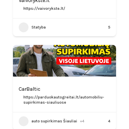
Vaivorykste.lt
https://vaivorykste.lt/
Statyba
5
CarBaltic
https://parduokautogreitai.lt/automobiliu-
supirkimas-siauliuose
auto supirkimas Šiauliai
+4
4