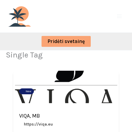
Skip
to
content
Pridėti svetainę
Single Tag
New
VIQA, MB
https://viqa.eu