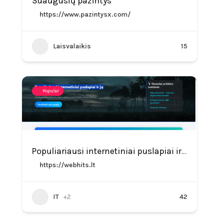
Suaugusių pažintys
https://www.pazintysx.com/
Laisvalaikis
15
Popular
Populiariausi internetiniai puslapiai ir lankomumo skaitliukas – WebHits.lt
https://webhits.lt
IT
+2
42