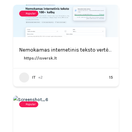
Popular
Nemokamas internetinis teksto vertėjas į 100+ kalbų – Isversk.lt
https://isversk.lt
IT
+2
15
Popular