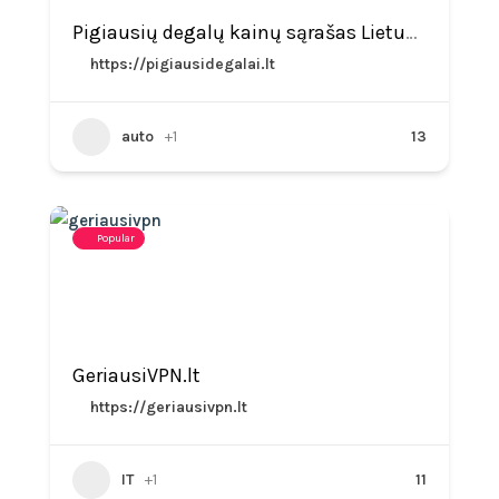
Pigiausių degalų kainų sąrašas Lietuvoje – PigiausiDegalai.lt
https://pigiausidegalai.lt
auto
+1
13
Popular
GeriausiVPN.lt
https://geriausivpn.lt
IT
+1
11