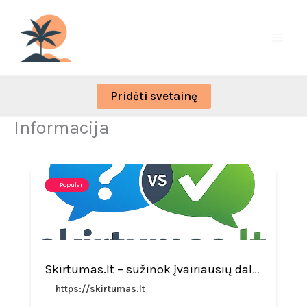
Skip
to
content
Pridėti svetainę
Informacija
Popular
Skirtumas.lt – sužinok įvairiausių dalykų skirtumus
https://skirtumas.lt