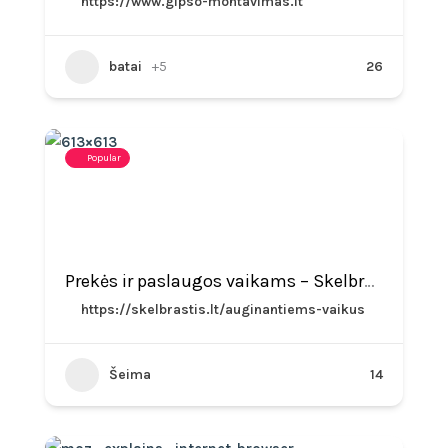
https://www.gipso-montavimas.lt
batai
+5
26
Popular
Prekės ir paslaugos vaikams – Skelbrastis.lt
https://skelbrastis.lt/auginantiems-vaikus
Šeima
14