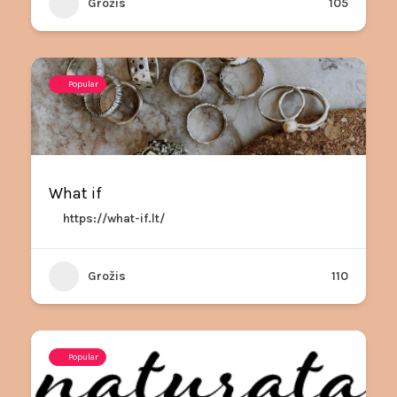
Grožis
105
Popular
What if
https://what-if.lt/
Grožis
110
Popular