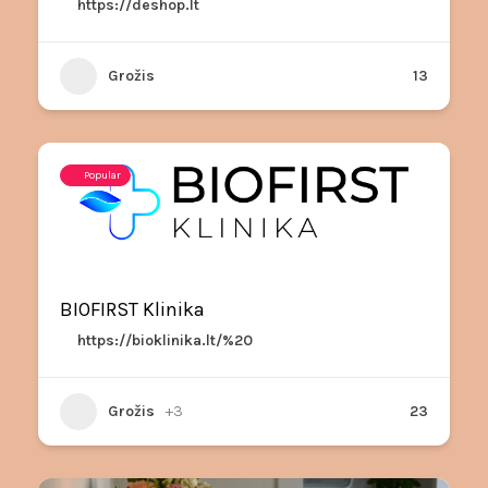
https://deshop.lt
Grožis
13
Popular
BIOFIRST Klinika
https://bioklinika.lt/%20
Grožis
+3
23