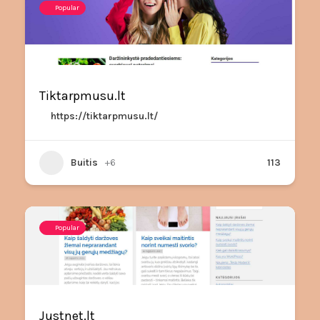
Popular
Tiktarpmusu.lt
https://tiktarpmusu.lt/
Buitis
+6
113
Popular
Justnet.lt