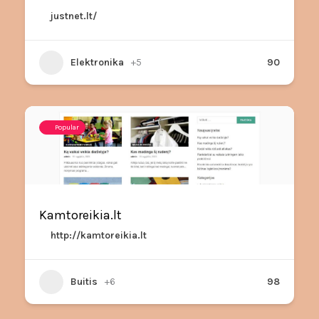
justnet.lt/
Elektronika
+5
90
Popular
Kamtoreikia.lt
http://kamtoreikia.lt
Buitis
+6
98