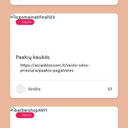
Popular
Paakių kaukės
https://asianblossom.lt/veido-odos-
prieziura/paakiu-pagalveles
Grožis
57
Popular