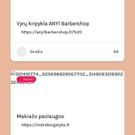
Vyrų kirpykla ANY1 Barbershop
https://any1barbershop.lt/%20
Grožis
94
Popular
Makiažo paslaugos
https://indrebingelyte.lt